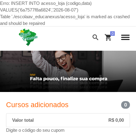
Erro: INSERT INTO acesso_loja (codigo,data)
VALUES('6a7577f8a6824','2026-08-07')
Table './escolaav_educanexus/acesso_loja' is marked as crashed
and should be repaired
Cursos adicionados
0
Valor total
R$ 0,00
Digite o código do seu cupom