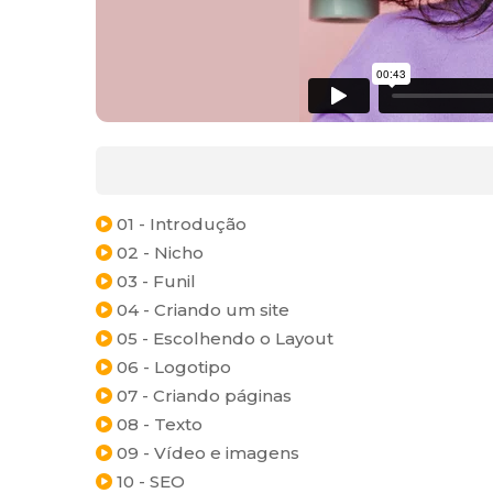
01 - Introdução
02 - Nicho
03 - Funil
04 - Criando um site
05 - Escolhendo o Layout
06 - Logotipo
07 - Criando páginas
08 - Texto
09 - Vídeo e imagens
10 - SEO