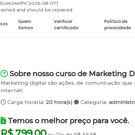
5cee26eff4','2026-08-07')
crashed and should be repaired
Minha
Quem
Verificar
Política de
rsos
Somos
certificado
privacidade
Sobre nosso curso de Marketing Di
Marketing digital são ações de comunicação que
internet.
Carga horária:
20 hora(s)
Categoria:
administr
Temos o melhor preço para você.
R$ 799,00
ou 12x de R$ 66,58