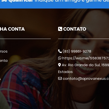
HA CONTA
CONTATO
rsos
(83) 99861-9278
https://wa.me/558387572
onta
Av. Rio Grande do Sul, 1599
Estados
contato@aprovanexus.c
o