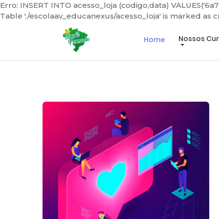
Erro: INSERT INTO acesso_loja (codigo,data) VALUES('6a7
Table './escolaav_educanexus/acesso_loja' is marked as 
Mais de 60 Cursos para você escolher!
Nossos Cu
Home