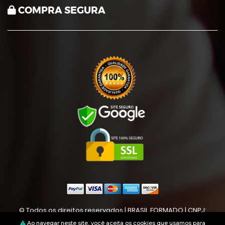
COMPRA SEGURA
© Todos os direitos reservados | BRASIL FORMADO | CNPJ:
50894038000123
Ao navegar neste site, você aceita os cookies que usamos para