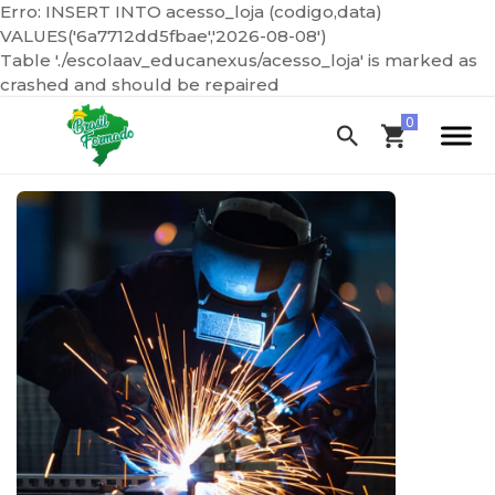
Erro: INSERT INTO acesso_loja (codigo,data)
VALUES('6a7712dd5fbae','2026-08-08')
Table './escolaav_educanexus/acesso_loja' is marked as
crashed and should be repaired