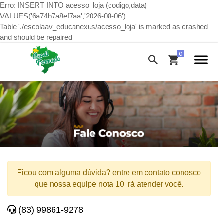
Erro: INSERT INTO acesso_loja (codigo,data)
VALUES('6a74b7a8ef7aa','2026-08-06')
Table './escolaav_educanexus/acesso_loja' is marked as crashed
and should be repaired
Ficou com alguma dúvida? entre em contato conosco
que nossa equipe nota 10 irá atender você.
(83) 99861-9278