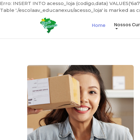
Erro: INSERT INTO acesso_loja (codigo,data) VALUES('6a7
Table './escolaav_educanexus/acesso_loja' is marked as 
Mais de 60 Cursos para você escolher!
Nossos Cu
Home