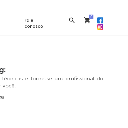
 conta
Meus Cursos
Suporte
Fale
conosco
g:
técnicas e torne-se um profissional do
 você.
ca