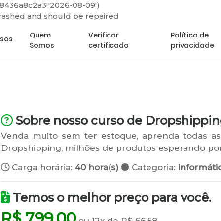
8436a8c2a3','2026-08-09')
crashed and should be repaired
Minha
Quem
Verificar
Política de
rsos
Somos
certificado
privacidade
Sobre nosso curso de Dropshippin
Venda muito sem ter estoque, aprenda todas as 
Dropshipping, milhões de produtos esperando por
Carga horária:
40 hora(s)
Categoria:
informáti
Temos o melhor preço para você.
R$ 799,00
ou 12x de R$ 66,58