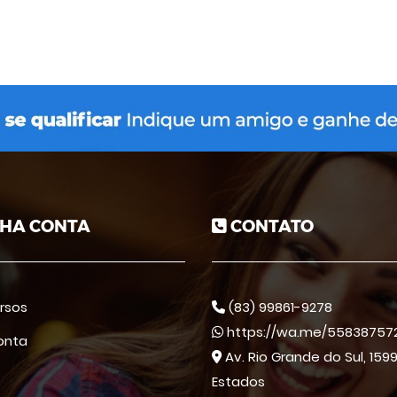
HA CONTA
CONTATO
rsos
(83) 99861-9278
https://wa.me/558387572
onta
Av. Rio Grande do Sul, 1599
Estados