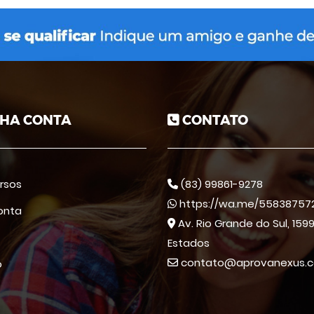
HA CONTA
CONTATO
rsos
(83) 99861-9278
https://wa.me/558387572
onta
Av. Rio Grande do Sul, 1599
Estados
contato@aprovanexus.c
o