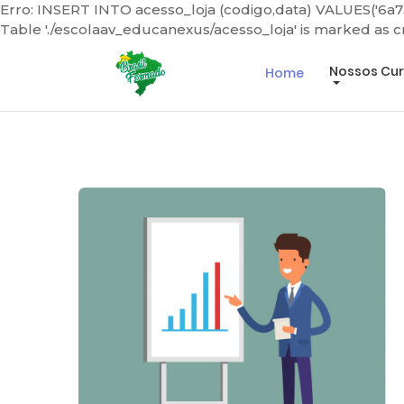
Erro: INSERT INTO acesso_loja (codigo,data) VALUES('6a7
Table './escolaav_educanexus/acesso_loja' is marked as 
Mais de 60 Cursos para você escolher!
Nossos Cu
Home