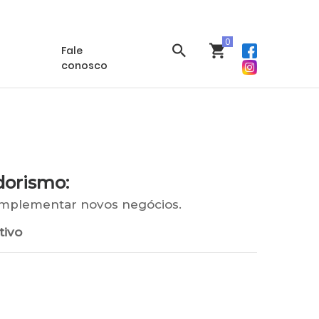
 conta
Meus Cursos
Suporte
Fale
conosco
dorismo:
implementar novos negócios.
tivo