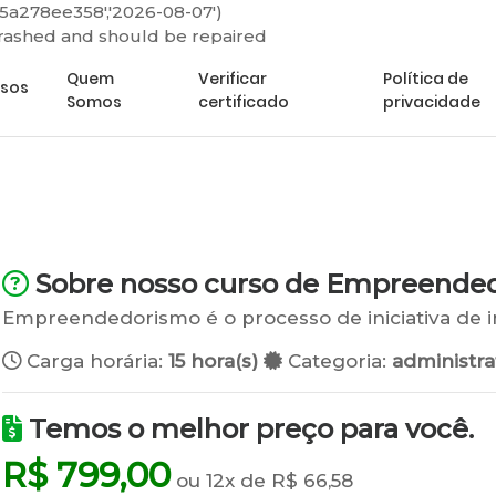
5a278ee358','2026-08-07')
crashed and should be repaired
Minha
Quem
Verificar
Política de
rsos
Somos
certificado
privacidade
Sobre nosso curso de Empreende
Empreendedorismo é o processo de iniciativa de 
Carga horária:
15 hora(s)
Categoria:
administra
Temos o melhor preço para você.
R$ 799,00
ou 12x de R$ 66,58