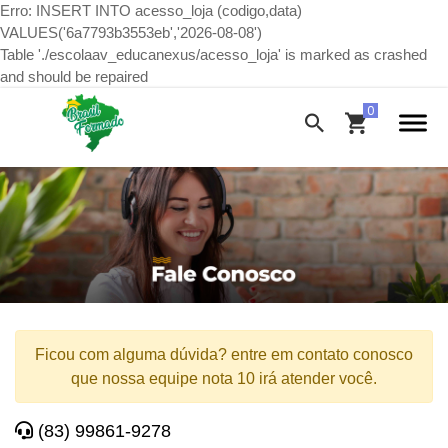
Erro: INSERT INTO acesso_loja (codigo,data)
VALUES('6a7793b3553eb','2026-08-08')
Table './escolaav_educanexus/acesso_loja' is marked as crashed
and should be repaired
Ficou com alguma dúvida? entre em contato conosco
que nossa equipe nota 10 irá atender você.
(83) 99861-9278